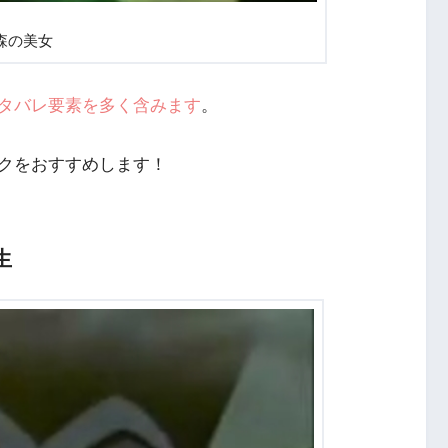
森の美女
タバレ要素を多く含みます
。
クをおすすめします！
生