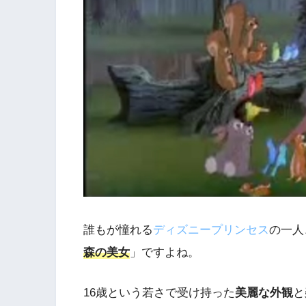
誰もが憧れる
ディズニープリンセス
の一人
森の美女
」ですよね。
16歳という若さで受け持った
美麗な外観
と