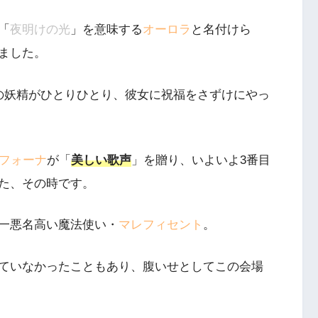
「
夜明けの光
」を意味する
オーロラ
と名付けら
ました。
の妖精がひとりひとり、彼女に祝福をさずけにやっ
フォーナ
が「
美しい歌声
」を贈り、いよいよ3番目
た、その時です。
一悪名高い魔法使い・
マレフィセント
。
ていなかったこともあり、腹いせとしてこの会場