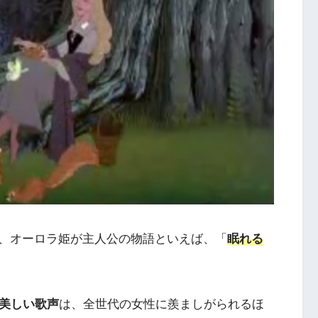
、オーロラ姫が主人公の物語といえば、「
眠れる
美しい歌声
は、全世代の女性に羨ましがられるほ