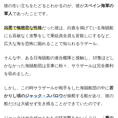
彼の生い立ちをたどるとわかるのが、彼が
スペイン海軍の
軍人
であったことです。
凶悪で無慈悲な性格
だった彼は、白旗を掲げている海賊船
にも容赦なく攻撃をして乗組員全員も皆殺しにするなど、
広大な海を恐怖に陥れることで知られるラザール。
そんな中、ある日海賊船の連合艦隊と接触し、10隻ほどし
かなかった海賊船団は見事に粉々、サラザールは完全勝利
を収めました。
しかし、この時サラザールが相手をした海賊船団の中に
若
かりし頃の
ジャック・スパロウ
が操舵する船があり、彼の
船だけは大破せず生き残ることができていたのです。
ジャックはサラザールたちの猛攻撃をかいくぐり、「
魔の