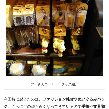
プーさんコーナー グッズ紹介
今回特に感じたのは、
ファッション雑貨
や
ぬいぐるみバッ
ジ
、さらに年の瀬も近くなってきているので
手帳
や
文具類