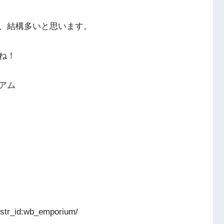
、結構多いと思います。
ね！
アム
l/str_id:wb_emporium/